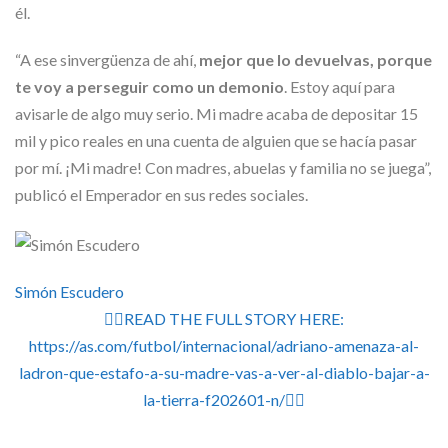
Skype
él.
“A ese sinvergüenza de ahí,
mejor que lo devuelvas, porque
te voy a perseguir como un demonio
. Estoy aquí para
avisarle de algo muy serio. Mi madre acaba de depositar 15
mil y pico reales en una cuenta de alguien que se hacía pasar
por mí. ¡Mi madre! Con madres, abuelas y familia no se juega”,
publicó el Emperador en sus redes sociales.
twitter
Simón Escudero
👉🏽READ THE FULL STORY HERE:
https://as.com/futbol/internacional/adriano-amenaza-al-
ladron-que-estafo-a-su-madre-vas-a-ver-al-diablo-bajar-a-
la-tierra-f202601-n/👈🏽