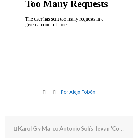
Por Alejo Tobón
Karol G y Marco Antonio Solís llevan ‘Coleccionando heridas’ al No. 1 de Latin Airplay