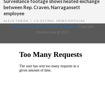
Surveillance footage shows heated exchange
between Rep. Craven, Narragansett
employee
ALEJO TOBÓN
LO ÚLTIMO
,
NEWS/NOTICIAS
Desarrollo Joralmor, Diseño Web Bogotá |
Copyright
RiLatino.com © 2021