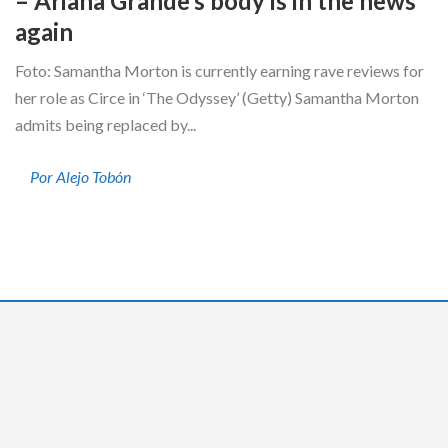
– Ariana Grande’s body is in the news
again
Foto: Samantha Morton is currently earning rave reviews for
her role as Circe in ‘The Odyssey’ (Getty) Samantha Morton
admits being replaced by...
Por Alejo Tobón