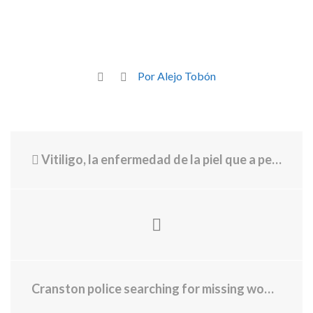
Por Alejo Tobón
Vitiligo, la enfermedad de la piel que a pesar de ser común es muy poco conocida
Cranston police searching for missing woman