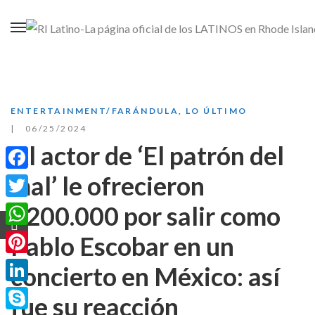
ENTERTAINMENT/FARÁNDULA
,
LO ÚLTIMO
06/25/2024
Al actor de ‘El patrón del
mal’ le ofrecieron
Facebook
$200.000 por salir como
Twitter
WhatsApp
Pablo Escobar en un
Pinterest
concierto en México: así
LinkedIn
fue su reacción