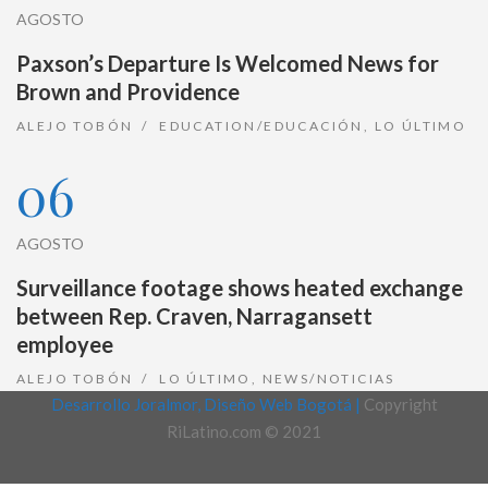
AGOSTO
Paxson’s Departure Is Welcomed News for
Brown and Providence
ALEJO TOBÓN
EDUCATION/EDUCACIÓN
,
LO ÚLTIMO
06
AGOSTO
Surveillance footage shows heated exchange
between Rep. Craven, Narragansett
employee
ALEJO TOBÓN
LO ÚLTIMO
,
NEWS/NOTICIAS
Desarrollo Joralmor, Diseño Web Bogotá |
Copyright
RiLatino.com © 2021