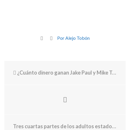
Por Alejo Tobón
¿Cuánto dinero ganan Jake Paul y Mike Tyson por su pelea? Bolsas y salarios del combate
Tres cuartas partes de los adultos estadounidenses padecen sobrepeso u obesidad