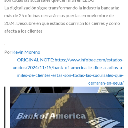
Skype
La digitalización sigue transformando la industria bancaria:
más de 25 oficinas cerrarán sus puertas en noviembre de
2024. Descubre en qué estados ocurrirán los cierres y cómo
afecta a los clientes
Por
Kevin Moreno
ORIGINAL NOTE: https://www.infobae.com/estados-
unidos/2024/11/15/bank-of-america-le-dice-a-adios-a-
miles-de-clientes-estas-son-todas-las-sucursales-que-
cerraran-en-eeuu/