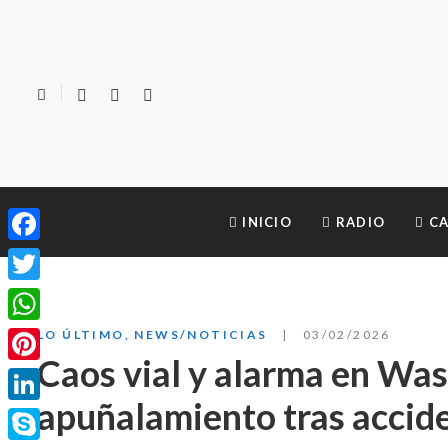
INICIO
RADIO
CA
Facebook
Twitter
WhatsApp
LO ÚLTIMO
,
NEWS/NOTICIAS
03/02/2026
Caos vial y alarma en Wa
Pinterest
apuñalamiento tras accid
LinkedIn