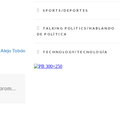
SPORTS/DEPORTES
TALKING POLITICS/HABLANDO
DE POLÍTICA
 Alejo Tobón
TECHNOLOGY/TECNOLOGÍA
Conmoción por el asesinato de una joven promesa del atletismo: su pareja lo habría apuñalado tras una presunta infidelidad