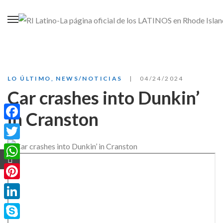
LO ÚLTIMO
,
NEWS/NOTICIAS
04/24/2024
Car crashes into Dunkin’
in Cranston
Facebook
Twitter
WhatsApp
Pinterest
LinkedIn