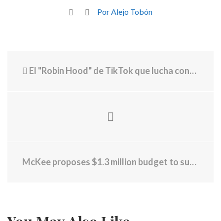
Por Alejo Tobón
El "Robin Hood" de TikTok que lucha contra los abusos de los propietarios y de los agentes inmobiliarios
McKee proposes $1.3 million budget to support businesses impacted by Washington Bridge