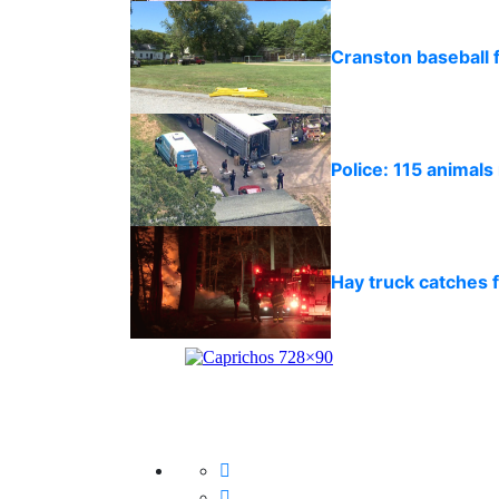
Cranston baseball f
Police: 115 animal
Hay truck catches f