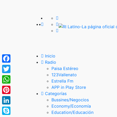
Inicio
Radio
Facebook
Paisa Estéreo
123Vallenato
Twitter
Estrella Fm
APP in Play Store
WhatsApp
Categorías
Pinterest
Bussines/Negocios
Economy/Economía
LinkedIn
Education/Educación