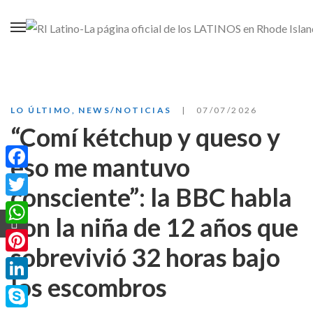
LO ÚLTIMO
,
NEWS/NOTICIAS
07/07/2026
“Comí kétchup y queso y
eso me mantuvo
Facebook
consciente”: la BBC habla
Twitter
con la niña de 12 años que
WhatsApp
sobrevivió 32 horas bajo
Pinterest
los escombros
LinkedIn