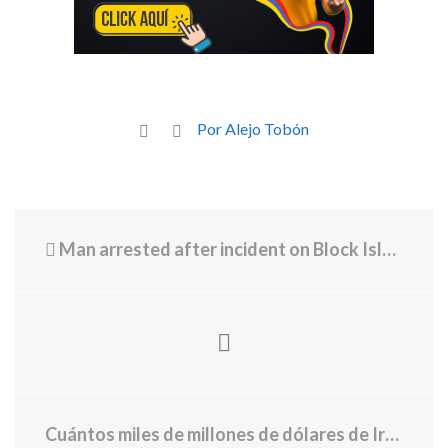
Por Alejo Tobón
Man arrested after incident on Block Island Ferry
Cuántos miles de millones de dólares de Irán están congelados por EE.UU. y por qué son clave para negociar la paz y reactivar la economía iraní