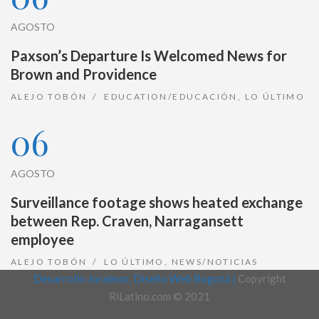
AGOSTO
Paxson’s Departure Is Welcomed News for
Brown and Providence
ALEJO TOBÓN
EDUCATION/EDUCACIÓN
,
LO ÚLTIMO
06
AGOSTO
Surveillance footage shows heated exchange
between Rep. Craven, Narragansett
employee
ALEJO TOBÓN
LO ÚLTIMO
,
NEWS/NOTICIAS
Desarrollo Joralmor, Diseño Web Bogotá |
Copyright
RiLatino.com © 2021