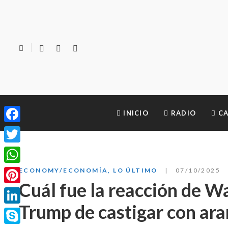
INICIO
RADIO
CA
Facebook
Twitter
WhatsApp
ECONOMY/ECONOMÍA
,
LO ÚLTIMO
07/10/2025
Cuál fue la reacción de Wa
Pinterest
Trump de castigar con aran
LinkedIn