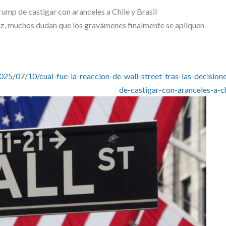
 vez, muchos dudan que los gravámenes finalmente se apliquen
/07/10/cual-fue-la-reaccion-de-wall-street-tras-las-decision
de-castigar-con-aranceles-a-ch