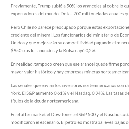
Previamente, Trump subió a 50% los aranceles al cobre lo que
exportadores del mundo. De las 700 mil toneladas anuales qu
Pero Chile no parece preocupado porque estas exportacione
creciente del mineral. Los funcionarios del ministerio de Ec
Unidos y que mejorarán su competitividad pagando el mineral
$950 tras los anuncios y la Bolsa cayó 0,2%.
En realidad, tampoco creen que ese arancel quede firme porq
mayor valor histórico y hay empresas mineras norteamericana
Las señales que envían los inversores norteamericanos son de
York. El S&P aumentó 0,61% y el Nasdaq, 0,94%. Las tasas de
títulos de la deuda norteamericana.
En el after market el Dow Jones, el S&P 500 y el Nasdaq coti
modificaron el escenario. El petróleo mostraba leves bajas d