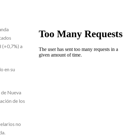
anda
stados
8 (+0,7%) a
o en su
s de Nueva
ación de los
elarios no
da.