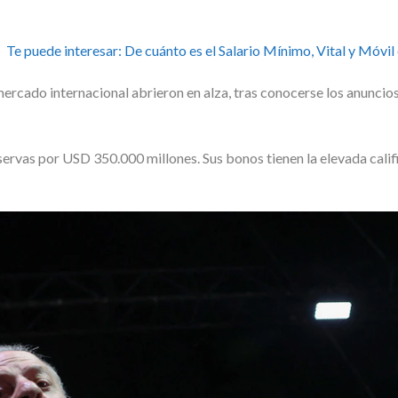
Te puede interesar:
De cuánto es el Salario Mínimo, Vital y Móvil 
 mercado internacional abrieron en alza, tras conocerse los anunci
servas por USD 350.000 millones. Sus bonos tienen la elevada calif