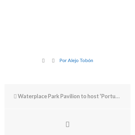
Por Alejo Tobón
Waterplace Park Pavilion to host ‘Portugal Futebol Experience’ for World Cup fans