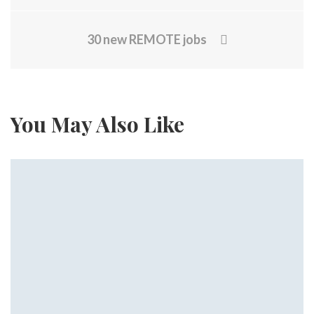
30 new REMOTE jobs
You May Also Like