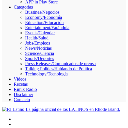
APP in Play Store
Skype
Categorías
Bussines/Negocios
Economy/Economía
Education/Educación
Entertainment/Farándula
Events/Calendar
Health/Salud
Jobs/Empleos
News/Noticias
Science/Ciencia
Sports/Deportes
Press Releases/Comunicados de prensa
Talking Politics/Hablando de Política
Technology/Tecnología
Videos
Recetas
Rimix Radio
Disclaimer
Contacto