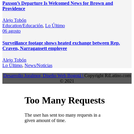
Paxson’s Departure Is Welcomed News for Brown and
Providence
Alejo Tobón
Education/Educación
,
Lo Último
06
agosto
Surveillance footage shows heated exchange between Rep.
Craven, Narragansett employee
Alejo Tobón
Lo Último
,
News/Noticias
Desarrollo Joralmor, Diseño Web Bogotá |
Copyright RiLatino.com
© 2021