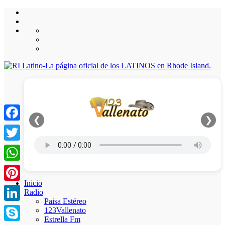
❮
❯
Facebook
Twitter
WhatsApp
Inicio
Pinterest
Radio
Paisa Estéreo
LinkedIn
123Vallenato
Estrella Fm