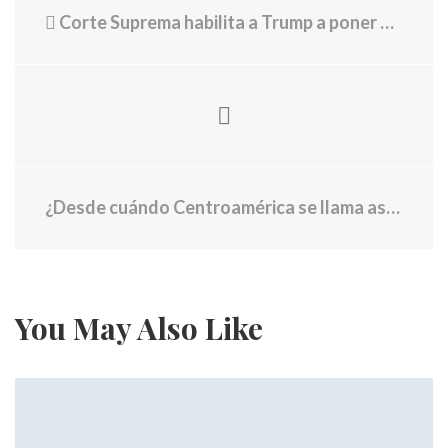
Corte Suprema habilita a Trump a poner fin al Estatus de Protección Temporal (TPS) para venezolanos
¿Desde cuándo Centroamérica se llama así? (y qué otros nombres ha tenido)
You May Also Like