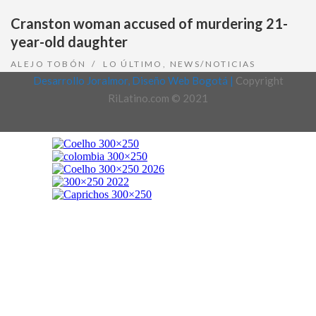
Cranston woman accused of murdering 21-
year-old daughter
ALEJO TOBÓN
LO ÚLTIMO
,
NEWS/NOTICIAS
Desarrollo Joralmor, Diseño Web Bogotá |
Copyright
RiLatino.com © 2021