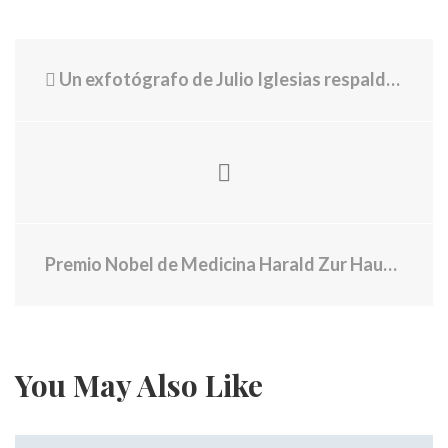
Un exfotógrafo de Julio Iglesias respaldó a las mujeres que lo acusan y el cantante rompió el silencio
Premio Nobel de Medicina Harald Zur Hausen: 'El consumo de carne de vacuno es un factor de riesgo elevado para un tipo de cáncer'
You May Also Like