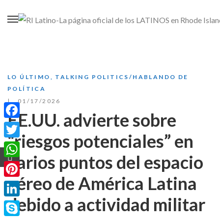
LO ÚLTIMO
,
TALKING POLITICS/HABLANDO DE
POLÍTICA
01/17/2026
EE.UU. advierte sobre
Facebook
“riesgos potenciales” en
Twitter
varios puntos del espacio
WhatsApp
aéreo de América Latina
Pinterest
debido a actividad militar
LinkedIn