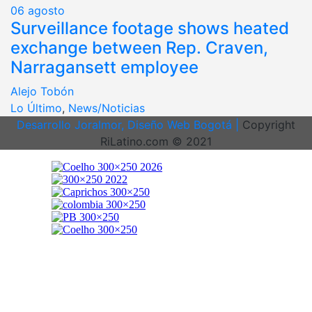
06
agosto
Surveillance footage shows heated
exchange between Rep. Craven,
Narragansett employee
Alejo Tobón
Lo Último
,
News/Noticias
Desarrollo Joralmor, Diseño Web Bogotá |
Copyright
RiLatino.com © 2021