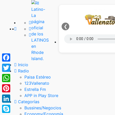
❮
Inicio
Facebook
Radio
Twitter
Paisa Estéreo
123Vallenato
WhatsApp
Estrella Fm
APP in Play Store
Pinterest
Categorías
LinkedIn
Bussines/Negocios
Economy/Economía