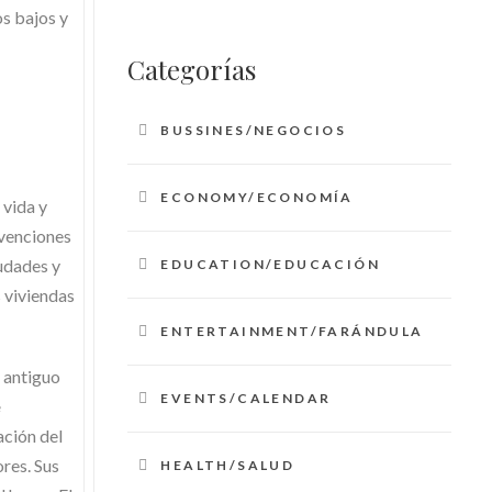
os bajos y
Categorías
BUSSINES/NEGOCIOS
ECONOMY/ECONOMÍA
 vida y
bvenciones
iudades y
EDUCATION/EDUCACIÓN
 viviendas
ENTERTAINMENT/FARÁNDULA
 antiguo
EVENTS/CALENDAR
e
ación del
res. Sus
HEALTH/SALUD