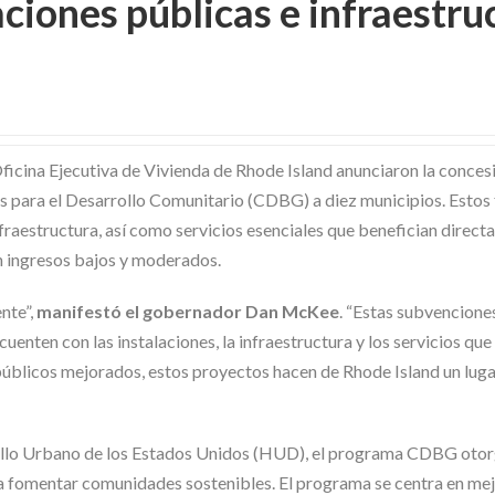
ciones públicas e infraestru
icina Ejecutiva de Vivienda de Rhode Island anunciaron la conces
 para el Desarrollo Comunitario (CDBG) a diez municipios. Estos
nfraestructura, así como servicios esenciales que benefician direct
on ingresos bajos y moderados.
nte”,
manifestó el gobernador Dan McKee
. “Estas subvencione
uenten con las instalaciones, la infraestructura y los servicios que
públicos mejorados, estos proyectos hacen de Rhode Island un lug
ollo Urbano de los Estados Unidos (HUD), el programa CDBG oto
a fomentar comunidades sostenibles. El programa se centra en mej