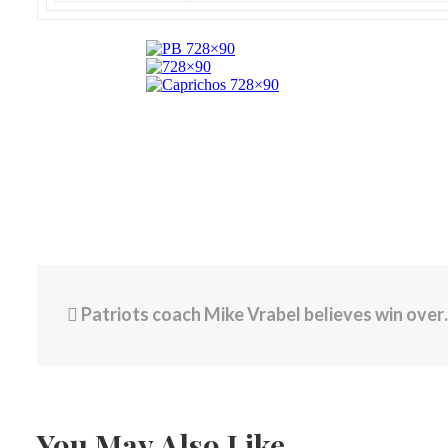
Patriots coach Mike Vrabel believes win over Dolphins can be blueprint for rest of season
You May Also Like