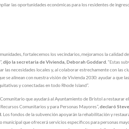
mpliar las oportunidades económicas para los residentes de ingres
 comunidades, fortalecemos los vecindarios, mejoramos la calidad de
”,
dijo la secretaria de Vivienda, Deborah Goddard
. “Estas su
ar las necesidades locales y, al colaborar estrechamente con las c
 se alinean con nuestra visión de Vivienda 2030: ayudar a que las
uitativas y conectadas en todo Rhode Island”.
omunitario que ayudará al Ayuntamiento de Bristol a restaurar el
 de Recursos Comunitarios y para Personas Mayores”,
declaró Stev
l
. Los fondos de la subvención apoyarán la rehabilitación y restaur
tro municipal que ofrecerá servicios específicos para personas mayo