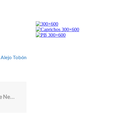
 Alejo Tobón
Mayor Smiley, Governor McKee Announce Nearly $22 Million in Recreation Center Investments to Support Youth and Expand Community Access