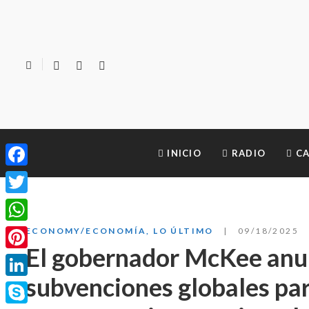
INICIO
RADIO
CA
Facebook
Twitter
WhatsApp
ECONOMY/ECONOMÍA
,
LO ÚLTIMO
09/18/2025
El gobernador McKee anun
Pinterest
subvenciones globales par
LinkedIn