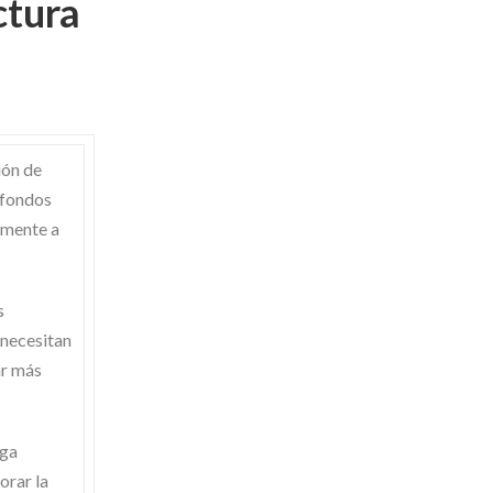
ctura
ión de
 fondos
amente a
s
 necesitan
ar más
rga
orar la