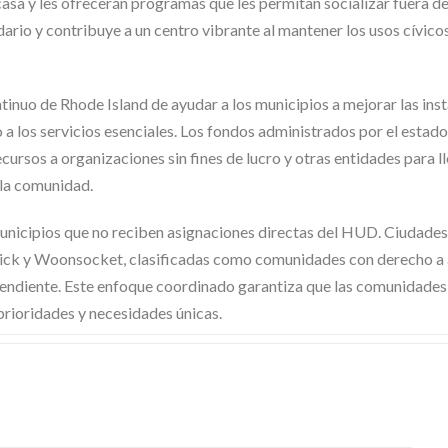
sa y les ofrecerán programas que les permitan socializar fuera del
ario y contribuye a un centro vibrante al mantener los usos cívico
uo de Rhode Island de ayudar a los municipios a mejorar las inst
 a los servicios esenciales. Los fondos administrados por el estado
ecursos a organizaciones sin fines de lucro y otras entidades para ll
 la comunidad.
unicipios que no reciben asignaciones directas del HUD. Ciudade
wick y Woonsocket, clasificadas como comunidades con derecho a
pendiente. Este enfoque coordinado garantiza que las comunidades
prioridades y necesidades únicas.