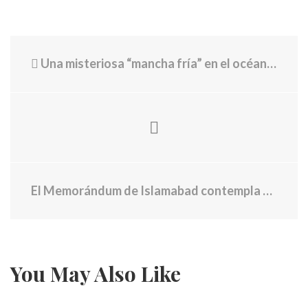
Una misteriosa “mancha fría” en el océano ha desconcertado a los científicos. Un nuevo estudio dice que es una señal ominosa
El Memorándum de Islamabad contempla 14 puntos y fija 60 días para la negociación por el programa nuclear de Irán
You May Also Like