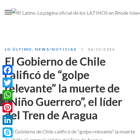
LO ÚLTIMO
,
NEWS/NOTICIAS
06/13/2026
El Gobierno de Chile
calificó de “golpe
Facebook
relevante” la muerte de
Twitter
“Niño Guerrero”, el líder
WhatsApp
del Tren de Aragua
Pinterest
LinkedIn