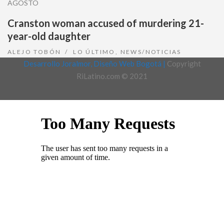
AGOSTO
Cranston woman accused of murdering 21-
year-old daughter
ALEJO TOBÓN
LO ÚLTIMO
,
NEWS/NOTICIAS
Desarrollo Joralmor, Diseño Web Bogotá |
Copyright
RiLatino.com © 2021