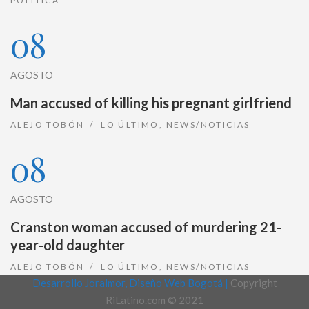
POLÍTICA
08
AGOSTO
Man accused of killing his pregnant girlfriend
ALEJO TOBÓN
LO ÚLTIMO
,
NEWS/NOTICIAS
08
AGOSTO
Cranston woman accused of murdering 21-
year-old daughter
ALEJO TOBÓN
LO ÚLTIMO
,
NEWS/NOTICIAS
Desarrollo Joralmor, Diseño Web Bogotá |
Copyright
RiLatino.com © 2021