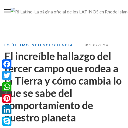
LO ÚLTIMO
,
SCIENCE/CIENCIA
08/30/2024
El increíble hallazgo del
tercer campo que rodea a
Facebook
la Tierra y cómo cambia lo
Twitter
que se sabe del
WhatsApp
comportamiento de
Pinterest
nuestro planeta
LinkedIn