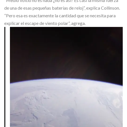
“Medio voltio no es nada ¿no es así? Es casi la misma fuerza
de una de esas pequeñas baterías de reloj”, explica Collinson.
“Pero esa es exactamente la cantidad que se necesita para
explicar el escape de viento polar”, agrega.