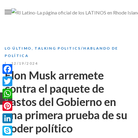
LO ÚLTIMO
,
TALKING POLITICS/HABLANDO DE
POLÍTICA
12/19/2024
Elon Musk arremete
Facebook
contra el paquete de
Twitter
gastos del Gobierno en
WhatsApp
una primera prueba de su
Pinterest
poder político
LinkedIn