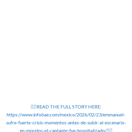
👉🏽READ THE FULL STORY HERE:
https://www.infobae.com/mexico/2026/02/23/emmanuel-
sufre-fuerte-crisis-momentos-antes-de-subir-al-escenario-
en-morelos-el-cantante-fue-hospitalizado/👈🏽