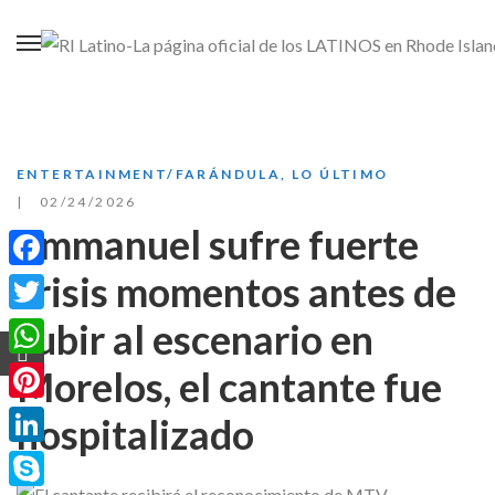
ENTERTAINMENT/FARÁNDULA
,
LO ÚLTIMO
02/24/2026
Emmanuel sufre fuerte
crisis momentos antes de
Facebook
subir al escenario en
Twitter
WhatsApp
Morelos, el cantante fue
Pinterest
hospitalizado
LinkedIn