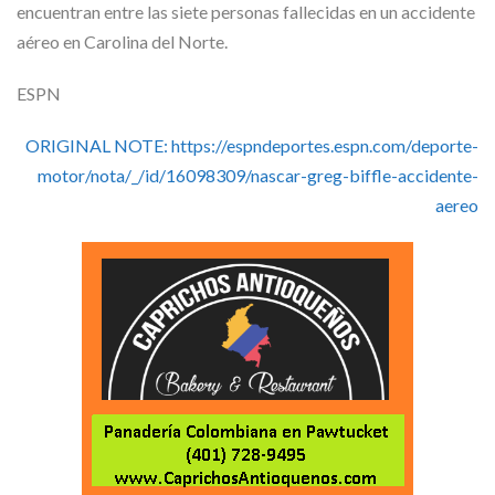
Skype
encuentran entre las siete personas fallecidas en un accidente
aéreo en Carolina del Norte.
ESPN
ORIGINAL NOTE: https://espndeportes.espn.com/deporte-
motor/nota/_/id/16098309/nascar-greg-biffle-accidente-
aereo