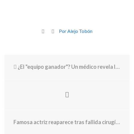
Por Alejo Tobón
¿El "equipo ganador"? Un médico revela los beneficios del arroz con huevo
Famosa actriz reaparece tras fallida cirugía plástica; su rostro terminó desfigurado: “Quedó hundido”