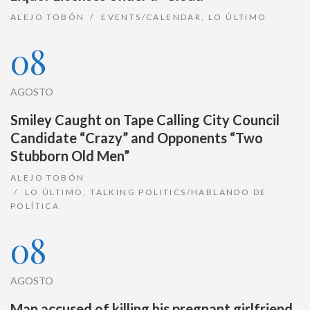
ALEJO TOBÓN
EVENTS/CALENDAR
,
LO ÚLTIMO
08
AGOSTO
Smiley Caught on Tape Calling City Council
Candidate “Crazy” and Opponents “Two
Stubborn Old Men”
ALEJO TOBÓN
LO ÚLTIMO
,
TALKING POLITICS/HABLANDO DE
POLÍTICA
08
AGOSTO
Man accused of killing his pregnant girlfriend