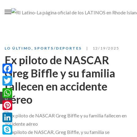
LO ÚLTIMO
,
SPORTS/DEPORTES
12/19/2025
Ex piloto de NASCAR
Greg Biffle y su familia
Facebook
fallecen en accidente
Twitter
aéreo
WhatsApp
Pinterest
LinkedIn
El expiloto de NASCAR, Greg Biffle, y su familia se