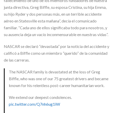
fallecimiento de uno de los miembros fundadores de nuestra
junta directiva, Greg Biffle, su esposa Cristina, su hija Emma, ​​
su hijo Ryder y dos personas más, en un terrible accidente
aéreo en Statesville esta mañana”, decía el comunicado
familiar. “Cada uno de ellos significaba todo para nosotros, y
su ausencia deja un vacío inconmensurable en nuestras vidas”.
NASCAR se declaró “devastada” por la noticia del accidente y
calificó a Biffle como un miembro “querido” de la comunidad
de las carreras.
The NASCAR family is devastated at the loss of Greg
Biffle, who was one of our 75 greatest drivers and became
known for his relentless post-career humanitarian work.
We extend our deepest condolences.
pic.twitter.com/Q7nh6ug1iW