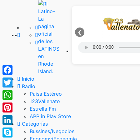
❮
Inicio
Facebook
Radio
Twitter
Paisa Estéreo
123Vallenato
WhatsApp
Estrella Fm
APP in Play Store
Pinterest
Categorías
LinkedIn
Bussines/Negocios
Economy/Economía