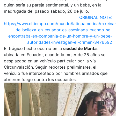
quien sería su pareja sentimental, y un bebé, en la
madrugada del pasado sábado, 26 de julio.
ORIGINAL NOTE:
https://www.eltiempo.com/mundo/latinoamerica/exreina
de-belleza-en-ecuador-es-asesinada-cuando-se-
encontraba-en-compania-de-un-hombre-y-un-bebe-
autoridades-investigan-el-crimen-3476592
El trágico hecho ocurrió en la
ciudad de Manta
,
ubicada en Ecuador, cuando la mujer de 25 años se
desplazaba en un vehículo particular por la vía
Circunvalación. Según reportes preliminares, el
vehículo fue interceptado por hombres armados que
abrieron fuego contra los ocupantes.