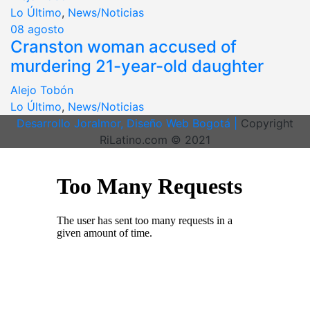
Lo Último
,
News/Noticias
08
agosto
Cranston woman accused of
murdering 21-year-old daughter
Alejo Tobón
Lo Último
,
News/Noticias
Desarrollo Joralmor, Diseño Web Bogotá |
Copyright
RiLatino.com © 2021