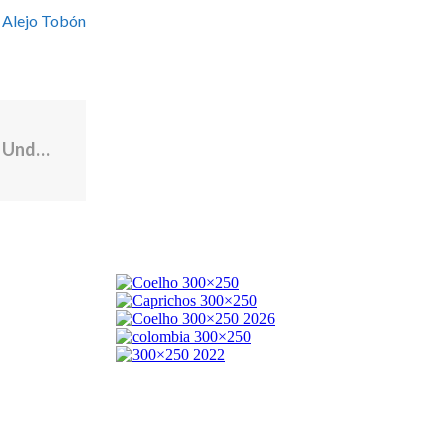
 Alejo Tobón
Trending news: Message sparks outrage, Underwater noises detected, Jackson defends Larson and more