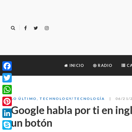
INICIO
RADIO
CA
Facebook
Twitter
WhatsApp
LO ÚLTIMO
,
TECHNOLOGY/TECNOLOGÍA
06/21/
Google habla por ti en ing
Pinterest
un botón
LinkedIn