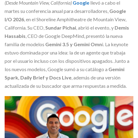
Skype
(Desde Mountain View, California)
Google
llevó a cabo el
martes su conferencia anual para desarrolladores,
Google
I/O 2026
, en el Shoreline Amphitheatre de Mountain View,
California. Su CEO,
Sundar Pichai
, abrió el evento, y
Demis
Hassabis
, CEO de Google DeepMind, presentó la nueva
familia de modelos
Gemini 3.5 y Gemini Omn
i. La keynote
estuvo dominada por una idea: la de un agente que trabaja
por el usuario incluso con los dispositivos apagados. Junto a
los nuevos modelos, Google sumó a su catálogo a
Gemini
Spark, Daily Brief y Docs Live
, además de una versión
actualizada de su buscador que arma respuestas a medida.