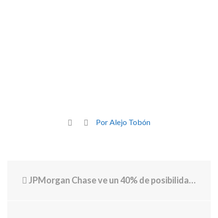
Por Alejo Tobón
JPMorgan Chase ve un 40% de posibilidades de recesión en EE.UU. este año