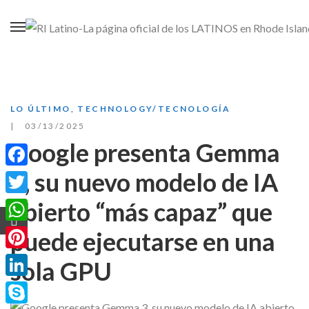
LO ÚLTIMO
,
TECHNOLOGY/TECNOLOGÍA
03/13/2025
Google presenta Gemma
3, su nuevo modelo de IA
Facebook
abierto “más capaz” que
Twitter
WhatsApp
puede ejecutarse en una
Pinterest
sola GPU
LinkedIn