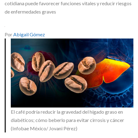
Skype
cotidiana puede favorecer funciones vitales y reducir riesgos
de enfermedades graves
Por
Abigail Gómez
El café podría reducir la gravedad del hígado graso en
diabéticos; cómo beberlo para evitar cirrosis y cáncer
(Infobae México/ Jovani Pérez)