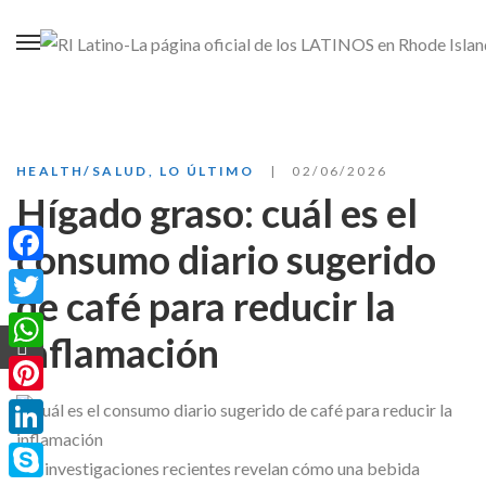
HEALTH/SALUD
,
LO ÚLTIMO
02/06/2026
Hígado graso: cuál es el
consumo diario sugerido
Facebook
de café para reducir la
Twitter
inflamación
WhatsApp
Pinterest
LinkedIn
Las investigaciones recientes revelan cómo una bebida