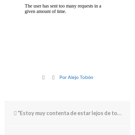
Por Alejo Tobón
"Estoy muy contenta de estar lejos de toda esta suciedad": Melinda French habla sobre las menciones a su exmarido Bill Gates en los archivos de Epstein