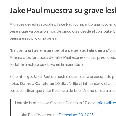
Jake Paul muestra su grave les
A través de redes sociales, Jake Paul compartió una foto en
pese a que ya pasaron más de cinco días desde el combate. 
piensa en su próxima pelea.
“Es como si tuviera una pelota de béisbol ahí dentro”
, d
Además, los fanáticos de Jake Paul expresaron su preocupaci
la doble fractura que tuvo en la mandíbula.
Sin embargo, Jake Paul demostró que no está preocupado por 
rota. Dame a Canelo en 10 días”
, dijo el influencer y el pe
parece indicar que Jake Paul está de buen ánimo de cara a su
Double broken jaw. Give me Canelo in 10 days.
pic.twit
— Jake Paul (@jakepaul)
December 20, 2025