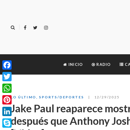
INICIO
RADIO
CA
Facebook
Twitter
WhatsApp
LO ÚLTIMO
,
SPORTS/DEPORTES
12/29/2025
Jake Paul reaparece most
Pinterest
después que Anthony Josh
LinkedIn