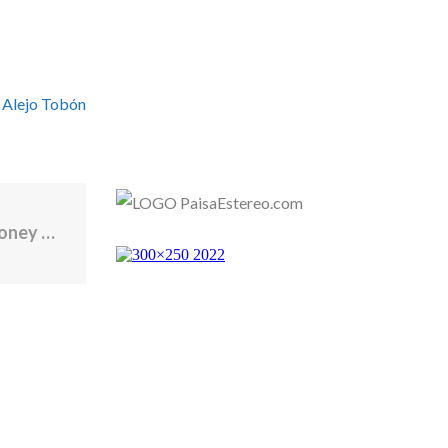
 Alejo Tobón
Which state employees made the most money in Rhode Island and Massachusetts