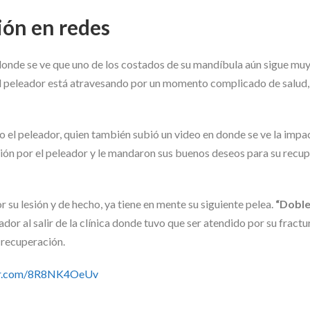
ión en redes
 donde se ve que uno de los costados de su mandíbula aún sigue mu
El peleador está atravesando por un momento complicado de salud,
ijo el peleador, quien también subió un video en donde se ve la impa
ón por el peleador y le mandaron sus buenos deseos para su recup
su lesión y de hecho, ya tiene en mente su siguiente pelea.
“Doble
leador al salir de la clínica donde tuvo que ser atendido por su fract
 recuperación.
ter.com/8R8NK4OeUv