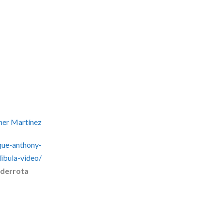
ner Martínez
que-anthony-
ibula-video/
 derrota