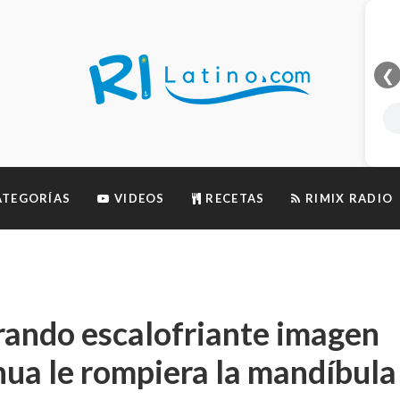
❮
TEGORÍAS
VIDEOS
RECETAS
RIMIX RADIO
rando escalofriante imagen
ua le rompiera la mandíbula