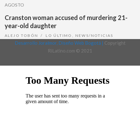
AGOSTO
Cranston woman accused of murdering 21-
year-old daughter
ALEJO TOBÓN
LO ÚLTIMO
,
NEWS/NOTICIAS
Desarrollo Joralmor, Diseño Web Bogotá |
Copyright
RiLatino.com © 2021