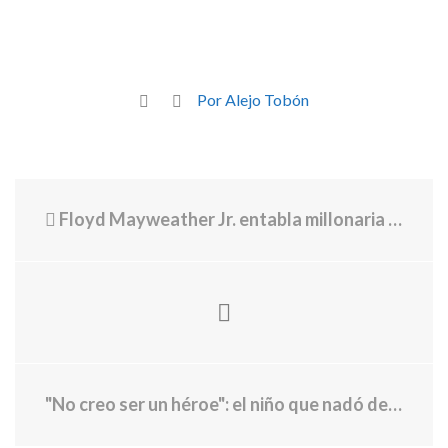
Por Alejo Tobón
Floyd Mayweather Jr. entabla millonaria demanda a Showtime
"No creo ser un héroe": el niño que nadó de forma "sobrehumana" durante 4 horas para salvar a su madre y sus hermanos