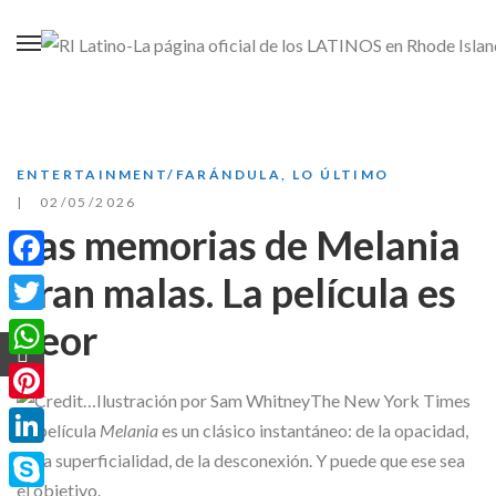
ENTERTAINMENT/FARÁNDULA
,
LO ÚLTIMO
02/05/2026
Las memorias de Melania
eran malas. La película es
Facebook
peor
Twitter
WhatsApp
Pinterest
La película
Melania
es un clásico instantáneo: de la opacidad,
LinkedIn
de la superficialidad, de la desconexión. Y puede que ese sea
el objetivo.