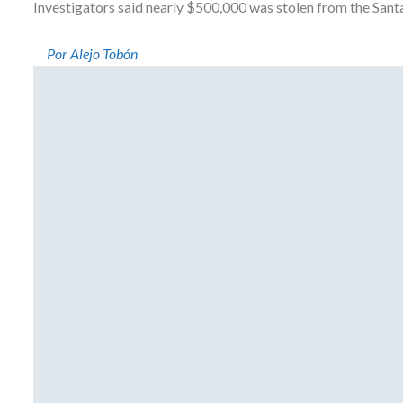
Investigators said nearly $500,000 was stolen from the San
Por Alejo Tobón