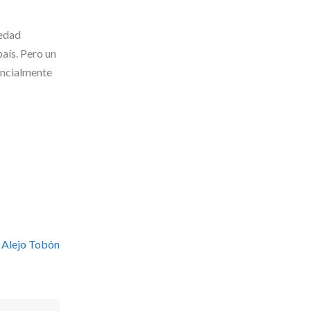
iedad
país. Pero un
ancialmente
 Alejo Tobón