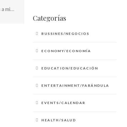
Gobierno de Biden no extenderá permisos a migrantes de estos países
Categorías
BUSSINES/NEGOCIOS
ECONOMY/ECONOMÍA
EDUCATION/EDUCACIÓN
ENTERTAINMENT/FARÁNDULA
EVENTS/CALENDAR
HEALTH/SALUD