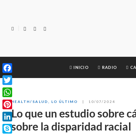
INICIO
RADIO
CA
Facebook
Twitter
WhatsApp
HEALTH/SALUD
,
LO ÚLTIMO
10/07/2024
Lo que un estudio sobre c
Pinterest
sobre la disparidad racial
LinkedIn