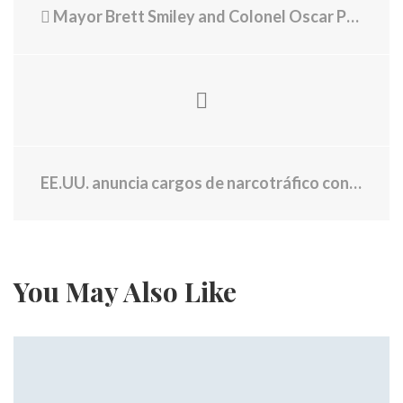
Mayor Brett Smiley and Colonel Oscar Perez Announce Launch of Real Time Crime Center
EE.UU. anuncia cargos de narcotráfico contra 30 personas, entre ellas presuntos líderes del Tren de Aragua
You May Also Like