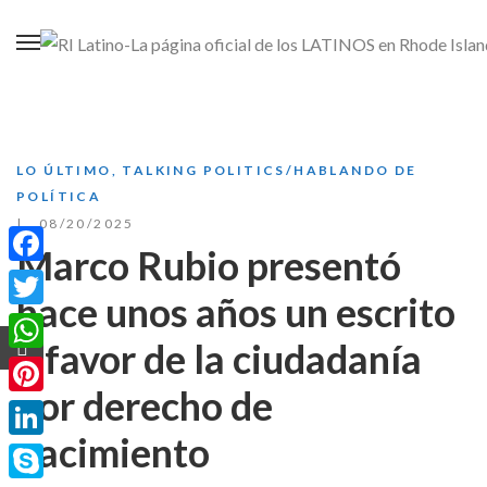
LO ÚLTIMO
,
TALKING POLITICS/HABLANDO DE
POLÍTICA
08/20/2025
Marco Rubio presentó
Facebook
hace unos años un escrito
Twitter
a favor de la ciudadanía
WhatsApp
por derecho de
Pinterest
nacimiento
LinkedIn