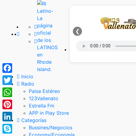
❮
Inicio
Facebook
Radio
Twitter
Paisa Estéreo
123Vallenato
WhatsApp
Estrella Fm
APP in Play Store
Pinterest
Categorías
LinkedIn
Bussines/Negocios
Economy/Economía