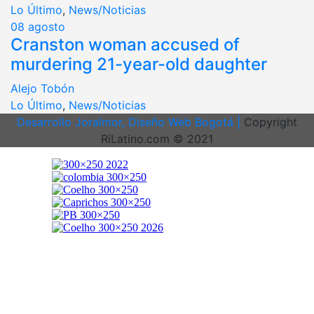
Lo Último
,
News/Noticias
08
agosto
Cranston woman accused of
murdering 21-year-old daughter
Alejo Tobón
Lo Último
,
News/Noticias
Desarrollo Joralmor, Diseño Web Bogotá |
Copyright
RiLatino.com © 2021