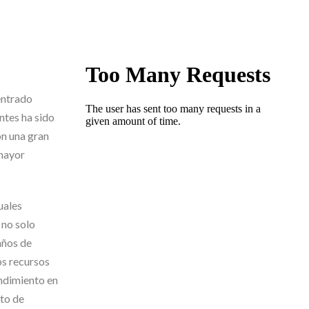
entrado
ntes ha sido
on una gran
 mayor
uales
 no solo
años de
os recursos
endimiento en
rto de