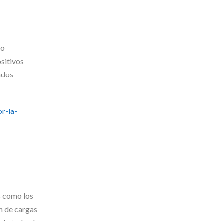
to
sitivos
ados
r-la-
s como los
ón de cargas