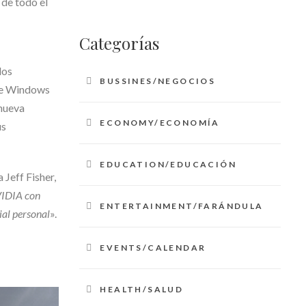
 de todo el
Categorías
los
BUSSINES/NEGOCIOS
 de Windows
 nueva
ECONOMY/ECONOMÍA
us
EDUCATION/EDUCACIÓN
a Jeff Fisher,
VIDIA con
ENTERTAINMENT/FARÁNDULA
ial personal
».
EVENTS/CALENDAR
HEALTH/SALUD