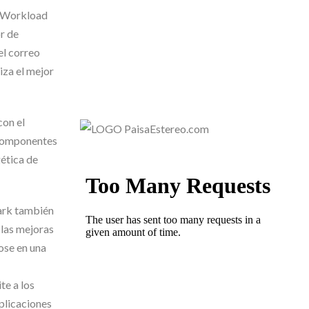
a Workload
or de
el correo
iza el mejor
on el
s componentes
ética de
park también
 las mejoras
ose en una
te a los
aplicaciones