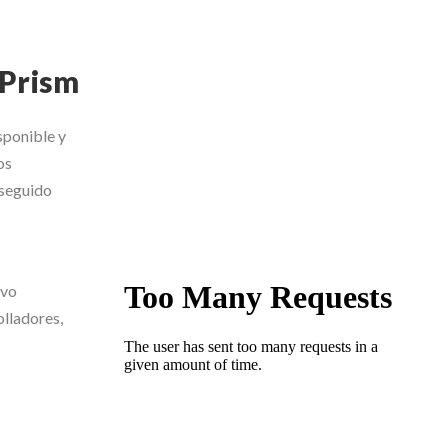
 Prism
sponible y
os
 seguido
evo
olladores,