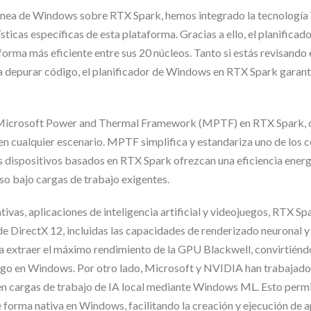
génea de Windows sobre RTX Spark, hemos integrado la tecnologí
ticas específicas de esta plataforma. Gracias a ello, el planificad
forma más eficiente entre sus 20 núcleos. Tanto si estás revisando 
a depurar código, el planificador de Windows en RTX Spark garant
 Microsoft Power and Thermal Framework (MPTF) en RTX Spark, c
a en cualquier escenario. MPTF simplifica y estandariza uno de lo
 dispositivos basados en RTX Spark ofrezcan una eficiencia energ
uso bajo cargas de trabajo exigentes.
tivas, aplicaciones de inteligencia artificial y videojuegos, RTX S
e DirectX 12, incluidas las capacidades de renderizado neuronal y
ra extraer el máximo rendimiento de la GPU Blackwell, convirtiénd
juego en Windows. Por otro lado, Microsoft y NVIDIA han trabajado
n cargas de trabajo de IA local mediante Windows ML. Esto permi
de forma nativa en Windows, facilitando la creación y ejecución de 