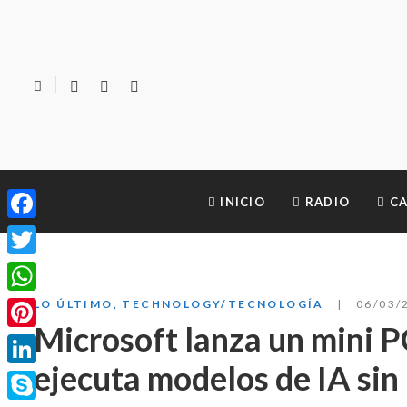
INICIO
RADIO
CA
Facebook
Twitter
WhatsApp
LO ÚLTIMO
,
TECHNOLOGY/TECNOLOGÍA
06/03/
Microsoft lanza un mini P
Pinterest
ejecuta modelos de IA sin
LinkedIn