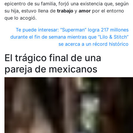
epicentro de su familia, forjó una existencia que, según
su hija, estuvo llena de
trabajo
y
amor
por el entorno
que lo acogió.
Te puede interesar:
“Superman” logra 217 millones
durante el fin de semana mientras que “Lilo & Stitch”
se acerca a un récord histórico
El trágico final de una
pareja de mexicanos