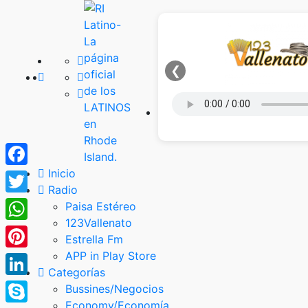
❮
Inicio
Facebook
Radio
Twitter
Paisa Estéreo
123Vallenato
WhatsApp
Estrella Fm
APP in Play Store
Pinterest
Categorías
LinkedIn
Bussines/Negocios
Economy/Economía