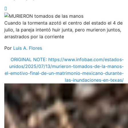
Cuando la tormenta azotó el centro del estado el 4 de
julio, la pareja intentó huir junta, pero murieron juntos,
arrastrados por la corriente
Por
Luis A. Flores
ORIGINAL NOTE: https://www.infobae.com/estados-
unidos/2025/07/13/murieron-tomados-de-la-manos-
el-emotivo-final-de-un-matrimonio-mexicano-durante-
las-inundaciones-en-texas/