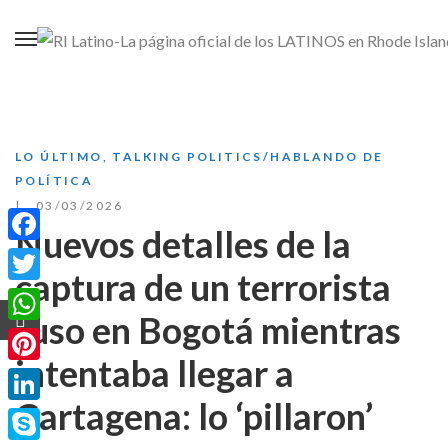
LO ÚLTIMO
,
TALKING POLITICS/HABLANDO DE
POLÍTICA
03/03/2026
Nuevos detalles de la
Facebook
captura de un terrorista
Twitter
ruso en Bogotá mientras
WhatsApp
intentaba llegar a
Pinterest
Cartagena: lo ‘pillaron’
LinkedIn