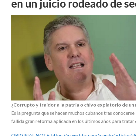
en un juicio rodeado de s
Skype
¿Corrupto y traidor a la patria o chivo expiatorio de 
Es la pregunta que se hacen muchos cubanos tras conocerse l
fallida gran reforma aplicada en los últimos años para tratar d
ORIGINAL NOTE: https://www.bbc.com/mundo/articles/