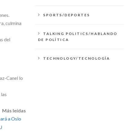
enes.
SPORTS/DEPORTES
ra, culmina
TALKING POLITICS/HABLANDO
as del
DE POLÍTICA
TECHNOLOGY/TECNOLOGÍA
íaz-Canel lo
 las
Más leídas
gará a Oslo
NU