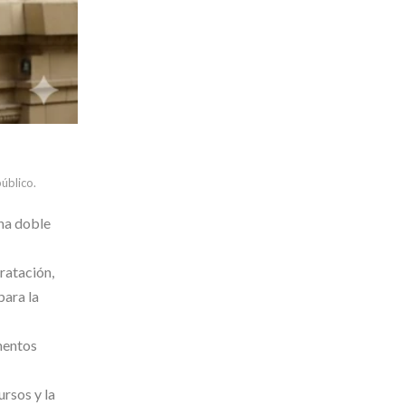
público.
una doble
tratación,
para la
mentos
ursos y la