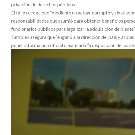
privación de derechos públicos.
El fallo recoge que “mediante un actuar corrupto y simulador
responsabilidades que asumió para obtener beneficios perso
funcionarios públicos para legalizar la adquisición de bienes”
También asegura que “engañó a la dirección del país y al pue
poner información oficial clasificada “a disposición de los ser