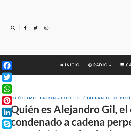
INICIO
RADIO
CA
Facebook
Twitter
WhatsApp
LO ÚLTIMO
,
TALKING POLITICS/HABLANDO DE POL
Quién es Alejandro Gil, e
Pinterest
condenado a cadena perpe
LinkedIn