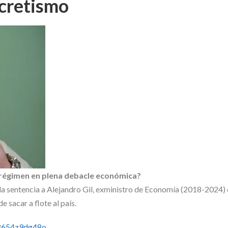
ecretismo
un régimen en plena debacle económica?
a sentencia a Alejandro Gil, exministro de Economía (2018-2024) q
e sacar a flote al país.
c8654z9dg48o