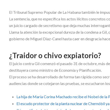
El Tribunal Supremo Popular de La Habana también le impuso 
La sentencia, que no especifica los actos ilícitos concretos 
un juicio cargado de secretismo que deja muchas interrogant
Llama la atención la excepcional dureza de la condena a Gil, qu
gobierno de Miguel Díaz-Canel hasta caer en desgracia hace
¿Traidor o chivo expiatorio?
El juicio contra Gil comenzó el pasado 31 de octubre, más d
destituyera como ministro de Economía y Planificación.
El proceso se ha desarrollado de forma tan rápida como secre
audiencias donde se cotejaron las pruebas, se escucharon los 
La hija de María Corina Machado recibe el Nobel de la P
El escudo protector de la planta nuclear de Chernóbil ya