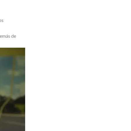
os
además de