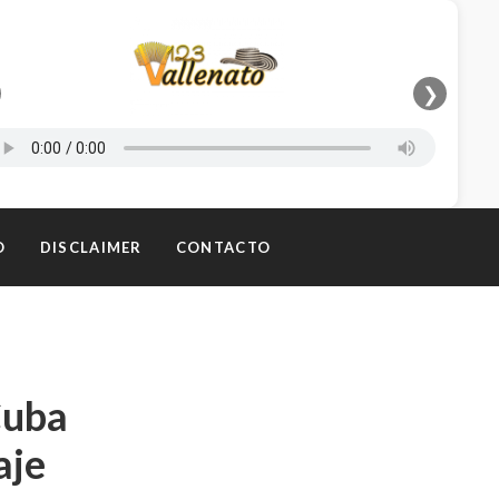
❯
O
DISCLAIMER
CONTACTO
Cuba
aje