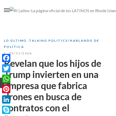
LO ÚLTIMO
,
TALKING POLITICS/HABLANDO DE
POLÍTICA
03/11/2026
Revelan que los hijos de
Facebook
Trump invierten en una
Twitter
empresa que fabrica
WhatsApp
drones en busca de
Pinterest
contratos con el
LinkedIn