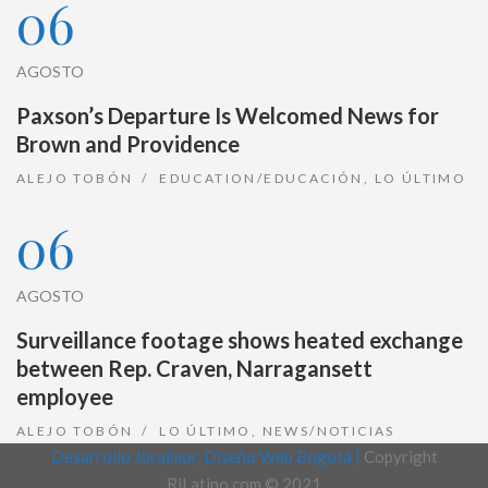
06
AGOSTO
Paxson’s Departure Is Welcomed News for
Brown and Providence
ALEJO TOBÓN
EDUCATION/EDUCACIÓN
,
LO ÚLTIMO
06
AGOSTO
Surveillance footage shows heated exchange
between Rep. Craven, Narragansett
employee
ALEJO TOBÓN
LO ÚLTIMO
,
NEWS/NOTICIAS
Desarrollo Joralmor, Diseño Web Bogotá |
Copyright
RiLatino.com © 2021