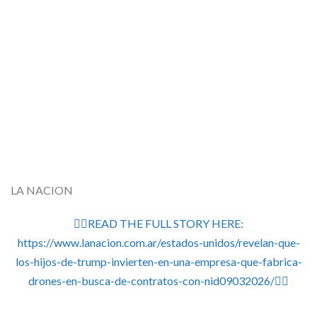
LA NACION
👉🏽READ THE FULL STORY HERE:
https://www.lanacion.com.ar/estados-unidos/revelan-que-
los-hijos-de-trump-invierten-en-una-empresa-que-fabrica-
drones-en-busca-de-contratos-con-nid09032026/👈🏽