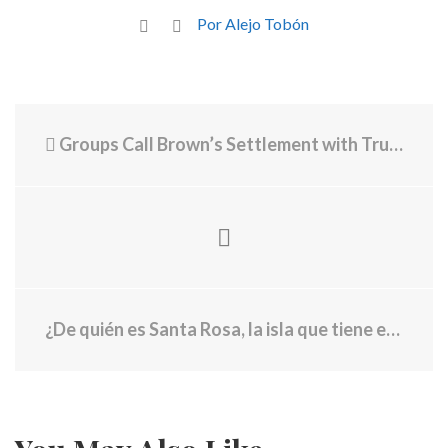
Por Alejo Tobón
Groups Call Brown’s Settlement with Trump Administration “Profoundly Disturbing”
¿De quién es Santa Rosa, la isla que tiene en disputa a Petro con Perú? Esto dicen los expertos