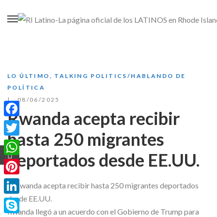
LO ÚLTIMO
,
TALKING POLITICS/HABLANDO DE
POLÍTICA
08/06/2025
Rwanda acepta recibir
Facebook
hasta 250 migrantes
Twitter
deportados desde EE.UU.
WhatsApp
Pinterest
LinkedIn
Rwanda llegó a un acuerdo con el Gobierno de Trump para