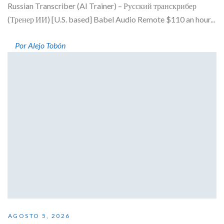
Russian Transcriber (AI Trainer) – Русский транскрибер
(Тренер ИИ) [U.S. based] Babel Audio Remote $110 an hour...
Por Alejo Tobón
AGOSTO 5, 2026