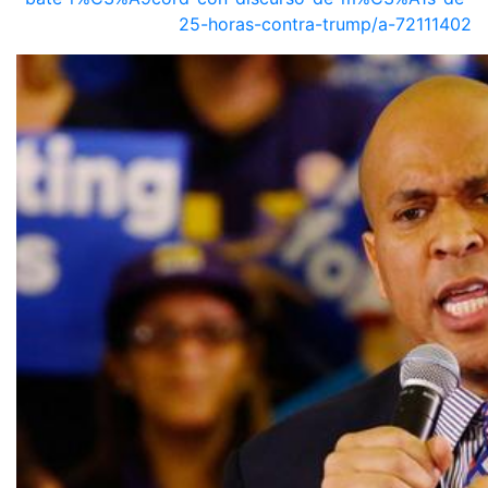
25-horas-contra-trump/a-72111402