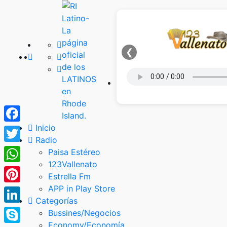
❮
Inicio
Facebook
Radio
Twitter
Paisa Estéreo
123Vallenato
WhatsApp
Estrella Fm
APP in Play Store
Pinterest
Categorías
LinkedIn
Bussines/Negocios
Economy/Economía