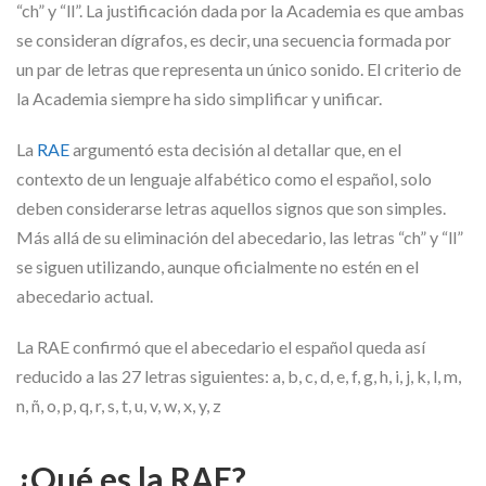
“ch” y “ll”. La justificación dada por la Academia es que ambas
se consideran dígrafos, es decir, una secuencia formada por
un par de letras que representa un único sonido. El criterio de
la Academia siempre ha sido simplificar y unificar.
La
RAE
argumentó esta decisión al detallar que, en el
contexto de un lenguaje alfabético como el español, solo
deben considerarse letras aquellos signos que son simples.
Más allá de su eliminación del abecedario, las letras “ch” y “ll”
se siguen utilizando, aunque oficialmente no estén en el
abecedario actual.
La RAE confirmó que el abecedario el español queda así
reducido a las 27 letras siguientes: a, b, c, d, e, f, g, h, i, j, k, l, m,
n, ñ, o, p, q, r, s, t, u, v, w, x, y, z
¿Qué es la RAE?