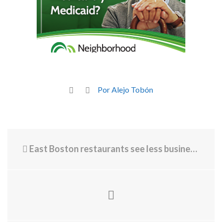
Por Alejo Tobón
East Boston restaurants see less business due to fear of ICE raids