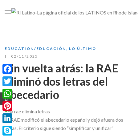
EDUCATION/EDUCACIÓN
,
LO ÚLTIMO
02/11/2025
Sin vuelta atrás: la RAE
eliminó dos letras del
Facebook
abecedario
Twitter
WhatsApp
Pinterest
La RAE modificó el abecedario español y dejó afuera dos
LinkedIn
letras. El criterio sigue siendo “simplificar y unificar”