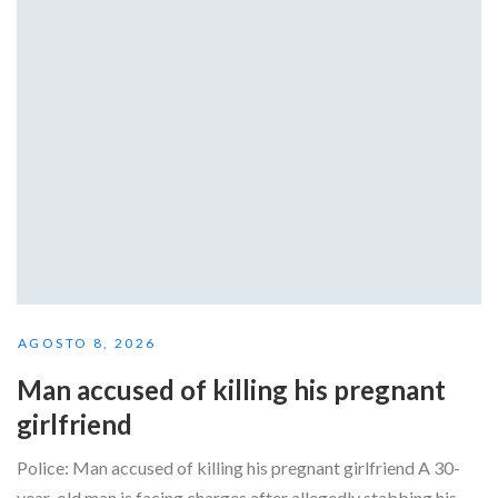
AGOSTO 8, 2026
Man accused of killing his pregnant
girlfriend
Police: Man accused of killing his pregnant girlfriend A 30-
year-old man is facing charges after allegedly stabbing his