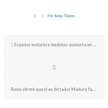
Por Alejo Tobón
Ecuador endurece medidas: aumenta en un 900% la tarifa de transporte de petróleo colombiano
Rusia afirmó que el ex dictador Maduro fue traicionado por su entorno: “Conocemos los nombres”