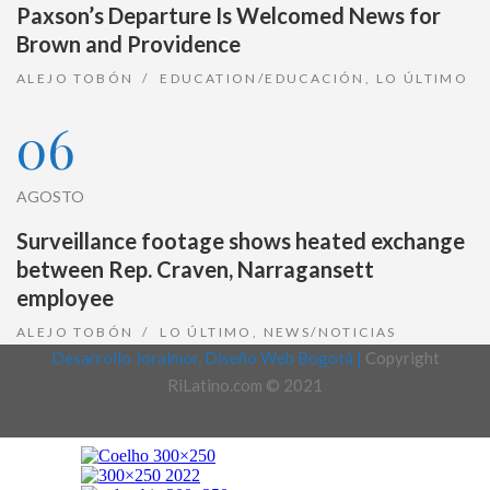
Paxson’s Departure Is Welcomed News for
Brown and Providence
ALEJO TOBÓN
EDUCATION/EDUCACIÓN
,
LO ÚLTIMO
06
AGOSTO
Surveillance footage shows heated exchange
between Rep. Craven, Narragansett
employee
ALEJO TOBÓN
LO ÚLTIMO
,
NEWS/NOTICIAS
Desarrollo Joralmor, Diseño Web Bogotá |
Copyright
RiLatino.com © 2021