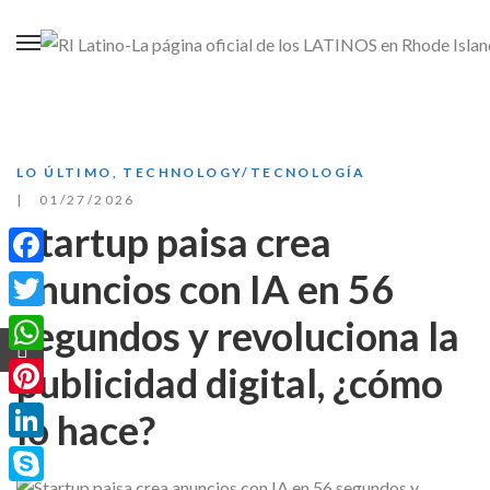
LO ÚLTIMO
,
TECHNOLOGY/TECNOLOGÍA
01/27/2026
Startup paisa crea
anuncios con IA en 56
Facebook
segundos y revoluciona la
Twitter
WhatsApp
publicidad digital, ¿cómo
Pinterest
lo hace?
LinkedIn