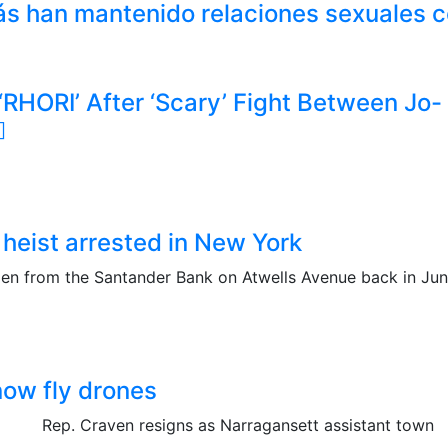
ás han mantenido relaciones sexuales 
‘RHORI’ After ‘Scary’ Fight Between Jo-
 heist arrested in New York
len from the Santander Bank on Atwells Avenue back in Ju
now fly drones
es Rep. Craven resigns as Narragansett assistant town