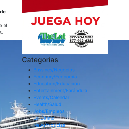
 de
e el
s.
Categorías
Bussines/Negocios
Economy/Economía
Education/Educación
Entertainment/Farándula
Events/Calendar
Health/Salud
Jobs/Empleos
Lo Último
News/Noticias