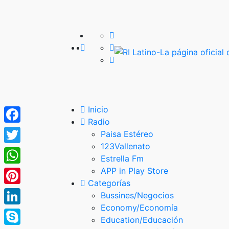
Inicio
Radio
Facebook
Paisa Estéreo
123Vallenato
Twitter
Estrella Fm
APP in Play Store
WhatsApp
Categorías
Pinterest
Bussines/Negocios
Economy/Economía
LinkedIn
Education/Educación