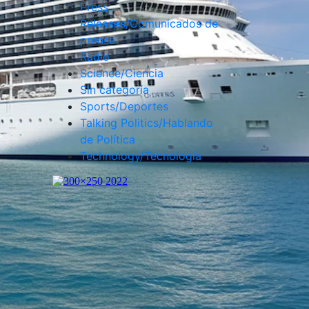
Press
Releases/Comunicados de
prensa
Radio
Science/Ciencia
Sin categoría
Sports/Deportes
Talking Politics/Hablando
de Política
Technology/Tecnología