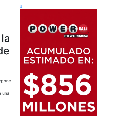
la
de
e una