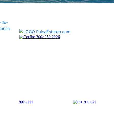
-de-
lones-