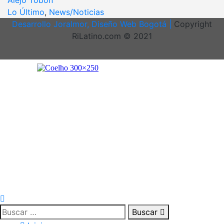
Alejo Tobón
Lo Último
,
News/Noticias
Desarrollo Joralmor, Diseño Web Bogotá |
Copyright
RiLatino.com © 2021
Buscar