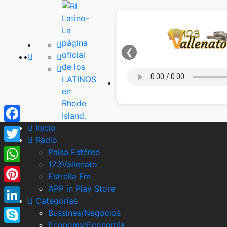
❮
Inicio
Facebook
Radio
Twitter
Paisa Estéreo
123Vallenato
WhatsApp
Estrella Fm
APP in Play Store
Pinterest
Categorías
LinkedIn
Bussines/Negocios
Economy/Economía