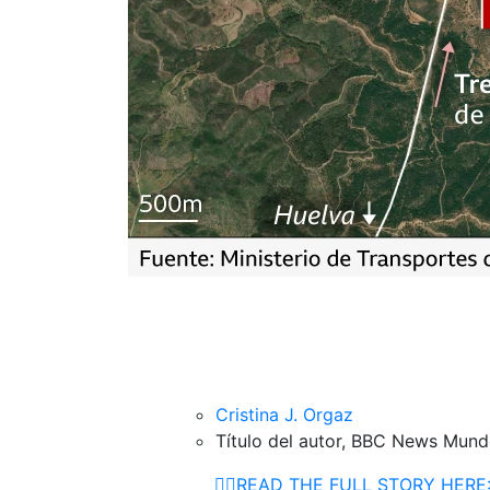
Cristina J. Orgaz
Título del autor,
BBC News Mund
👉🏽READ THE FULL STORY HERE: 