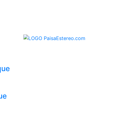
que
ue