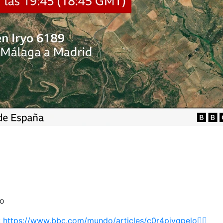
o
https://www.bbc.com/mundo/articles/c0r4pjvqpelo👈🏽