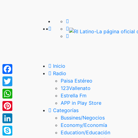
Inicio
Radio
Facebook
Paisa Estéreo
123Vallenato
Twitter
Estrella Fm
APP in Play Store
WhatsApp
Categorías
Pinterest
Bussines/Negocios
Economy/Economía
LinkedIn
Education/Educación