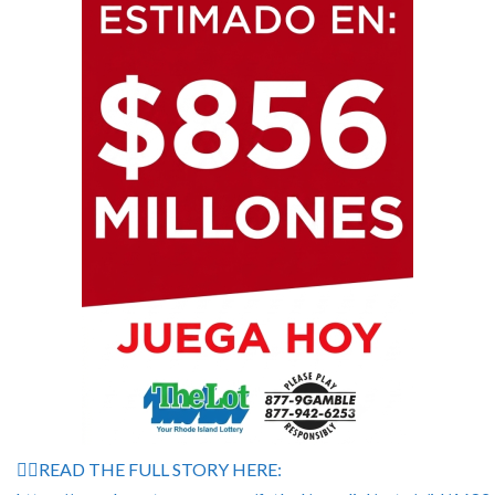
👉🏽READ THE FULL STORY HERE: