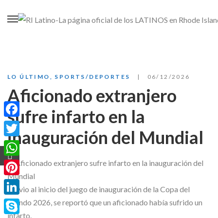
LO ÚLTIMO
,
SPORTS/DEPORTES
06/12/2026
Aficionado extranjero
sufre infarto en la
Facebook
inauguración del Mundial
Twitter
WhatsApp
Pinterest
Previo al inicio del juego de inauguración de la Copa del
Mundo 2026, se reportó que un aficionado había sufrido un
LinkedIn
infarto.