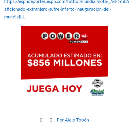
https://espndeportes.espn.com/futbol/mundial/nota/_/id/168
aficionado-extranjero-sufre-infarto-inauguracion-del-
mundial👈🏽
Por Alejo Tobón