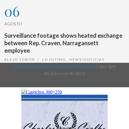
06
AGOSTO
Surveillance footage shows heated exchange
between Rep. Craven, Narragansett
employee
ALEJO TOBÓN
LO ÚLTIMO
,
NEWS/NOTICIAS
Desarrollo Joralmor, Diseño Web Bogotá |
Copyright
RiLatino.com © 2021