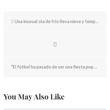
Una inusual ola de frío lleva nieve y temperaturas bajo cero a cinco estados de EEUU
"El fútbol ha pasado de ser una fiesta popular a convertirse en un producto prémium con EE.UU. encima del negocio"
You May Also Like