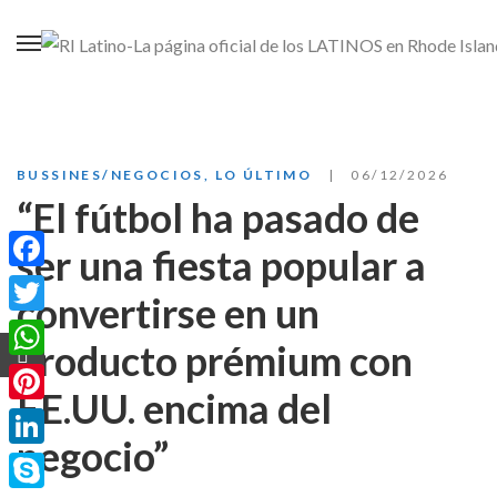
BUSSINES/NEGOCIOS
,
LO ÚLTIMO
06/12/2026
“El fútbol ha pasado de
ser una fiesta popular a
Facebook
convertirse en un
Twitter
producto prémium con
WhatsApp
EE.UU. encima del
Pinterest
negocio”
LinkedIn