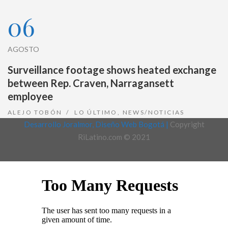
06
AGOSTO
Surveillance footage shows heated exchange
between Rep. Craven, Narragansett
employee
ALEJO TOBÓN
LO ÚLTIMO
,
NEWS/NOTICIAS
Desarrollo Joralmor, Diseño Web Bogotá |
Copyright
RiLatino.com © 2021