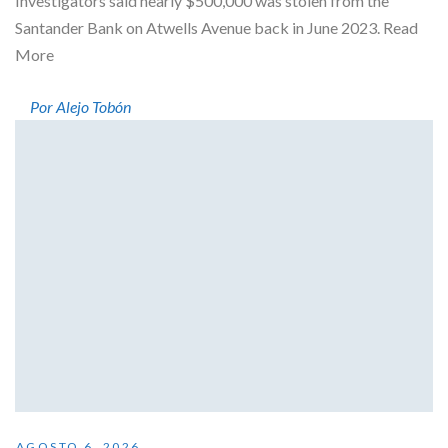
Investigators said nearly $500,000 was stolen from the
Santander Bank on Atwells Avenue back in June 2023. Read
More
Por Alejo Tobón
AGOSTO 6, 2026