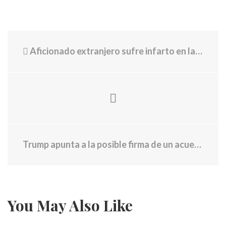
Aficionado extranjero sufre infarto en la inauguración del Mundial
Trump apunta a la posible firma de un acuerdo para poner fin a la guerra tras cancelar los ataques previstos contra Irán
You May Also Like