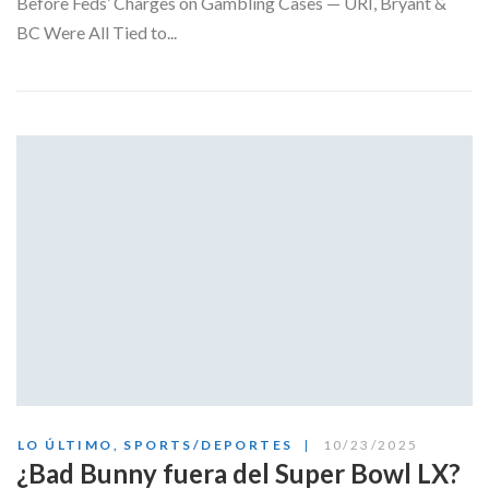
Before Feds’ Charges on Gambling Cases — URI, Bryant &
BC Were All Tied to...
LO ÚLTIMO
,
SPORTS/DEPORTES
10/23/2025
¿Bad Bunny fuera del Super Bowl LX?