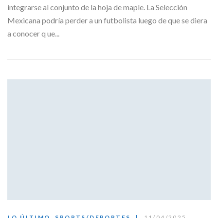
integrarse al conjunto de la hoja de maple. La Selección
Mexicana podría perder a un futbolista luego de que se diera
a conocer q ue...
LO ÚLTIMO
,
SPORTS/DEPORTES
11/04/2025