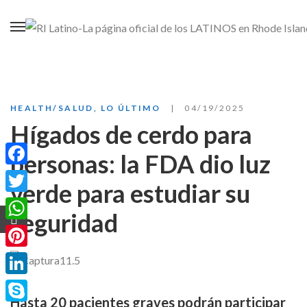
HEALTH/SALUD
,
LO ÚLTIMO
04/19/2025
Hígados de cerdo para
personas: la FDA dio luz
Facebook
verde para estudiar su
Twitter
seguridad
WhatsApp
Pinterest
LinkedIn
Hasta 20 pacientes graves podrán participar