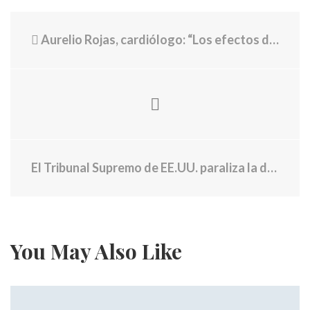
Aurelio Rojas, cardiólogo: “Los efectos del ibuprofeno o de las estatinas para el colesterol pueden verse alterados por el consumo habitual de algunas especias”
El Tribunal Supremo de EE.UU. paraliza la deportación de un grupo de venezolanos bajo la ley de tiempos de guerra
You May Also Like