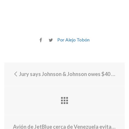
Por Alejo Tobón
Jury says Johnson & Johnson owes $40 million to 2 cancer patients who used talcum powders
Avión de JetBlue cerca de Venezuela evita "colisión en el aire" con aeronave de la Fuerza Aérea de EE.UU. Recibidos