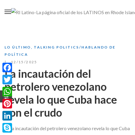
LO ÚLTIMO
,
TALKING POLITICS/HABLANDO DE
POLÍTICA
12/15/2025
La incautación del
Facebook
petrolero venezolano
Twitter
revela lo que Cuba hace
WhatsApp
con el crudo
Pinterest
LinkedIn