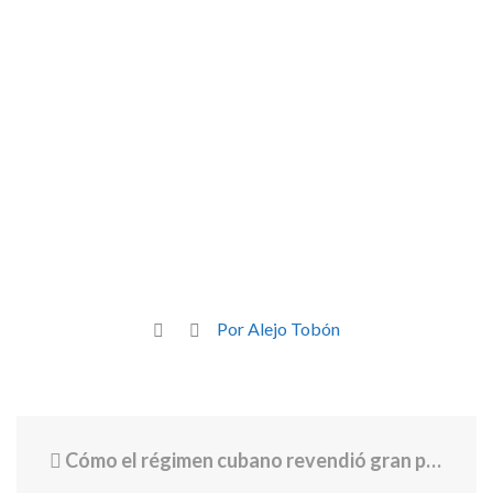
Por Alejo Tobón
Cómo el régimen cubano revendió gran parte del petróleo importado para financiar su maquinaria de represión