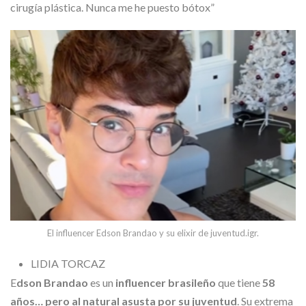
Skype
cirugía plástica. Nunca me he puesto bótox”
El influencer Edson Brandao y su elixir de juventud.
igr.
LIDIA TORCAZ
E
dson Brandao
es un
influencer brasileño
que tiene
58
años… pero al natural asusta por su juventud
. Su extrema