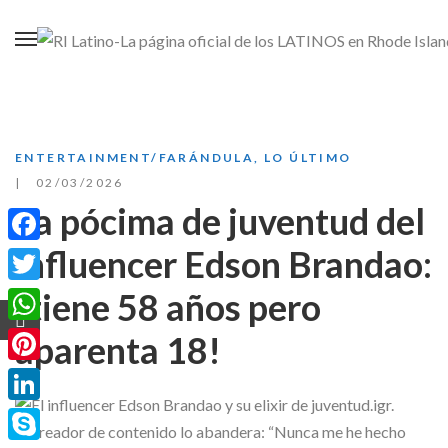
ENTERTAINMENT/FARÁNDULA
,
LO ÚLTIMO
02/03/2026
La pócima de juventud del
influencer Edson Brandao:
Facebook
¡tiene 58 años pero
Twitter
WhatsApp
aparenta 18!
Pinterest
LinkedIn
El creador de contenido lo abandera: “Nunca me he hecho