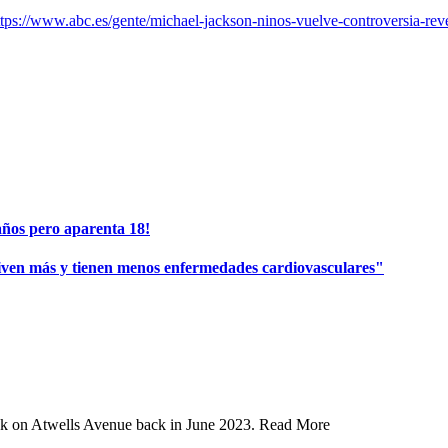
www.abc.es/gente/michael-jackson-ninos-vuelve-controversia-reve
años pero aparenta 18!
viven más y tienen menos enfermedades cardiovasculares"
ank on Atwells Avenue back in June 2023. Read More