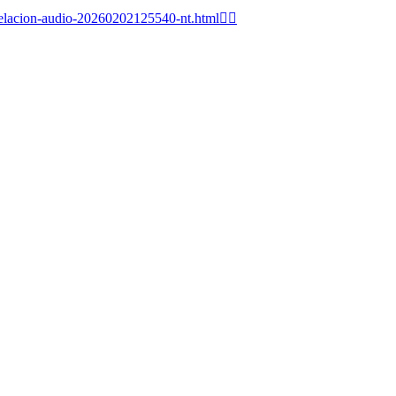
lacion-audio-20260202125540-nt.html👈🏽