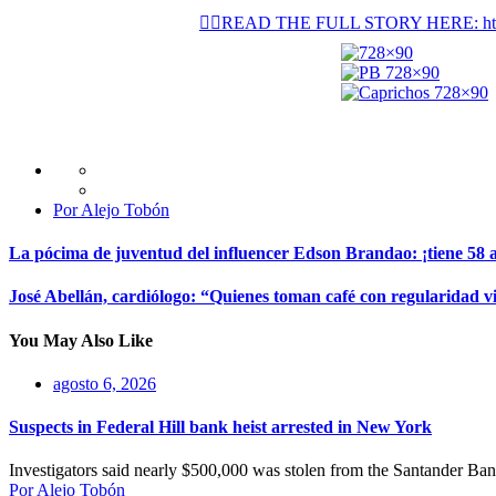
👉🏽READ THE FULL STORY HERE: https://
Por Alejo Tobón
La pócima de juventud del influencer Edson Brandao: ¡tiene 58 
José Abellán, cardiólogo: “Quienes toman café con regularidad 
You May Also Like
agosto 6, 2026
Suspects in Federal Hill bank heist arrested in New York
Investigators said nearly $500,000 was stolen from the Santander B
Por Alejo Tobón