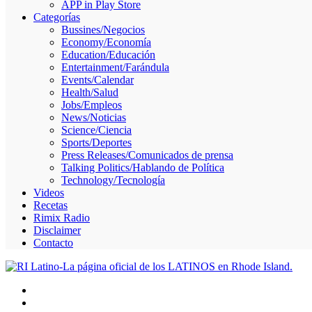
APP in Play Store
Skype
Categorías
Bussines/Negocios
Economy/Economía
Education/Educación
Entertainment/Farándula
Events/Calendar
Health/Salud
Jobs/Empleos
News/Noticias
Science/Ciencia
Sports/Deportes
Press Releases/Comunicados de prensa
Talking Politics/Hablando de Política
Technology/Tecnología
Videos
Recetas
Rimix Radio
Disclaimer
Contacto