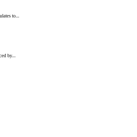
lates to...
ed by...