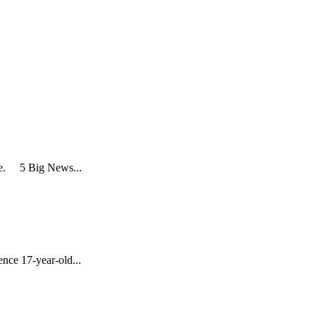
re. 5 Big News...
nce 17-year-old...