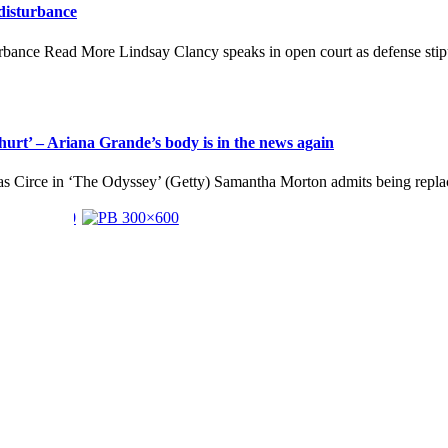
 disturbance
turbance Read More Lindsay Clancy speaks in open court as defense stipu
urt’ – Ariana Grande’s body is in the news again
 as Circe in ‘The Odyssey’ (Getty) Samantha Morton admits being replac