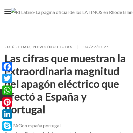
LO ÚLTIMO
,
NEWS/NOTICIAS
04/29/2025
Las cifras que muestran la
extraordinaria magnitud
Facebook
del apagón eléctrico que
Twitter
afectó a España y
WhatsApp
Portugal
Pinterest
LinkedIn