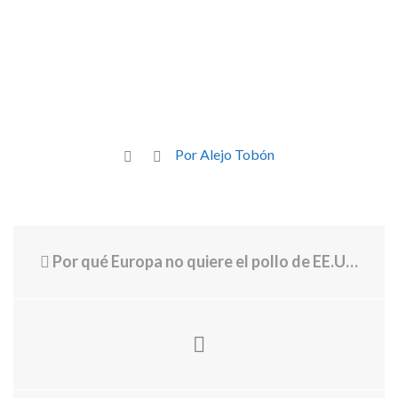
Por Alejo Tobón
Por qué Europa no quiere el pollo de EE.UU. y qué países de América Latina lo compran